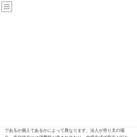
コ
ナ
ゴルフ会員権
ン
ビ
テ
ゲ
HOME
ゴルフ話をしよう！
ゴルフ会員権の売却にていての消費税など
ン
ー
ツ
シ
へ
ョ
2024-06-19
/ 最終更新日時 :
2024-06-18
ス
ン
ゴルフ話をしよう！
キ
に
ゴルフ会員権の売却にていての消
ッ
移
プ
動
費税など
ゴルフ会員権の売却に際しての消費税に関する注意点は、複雑で
あり、売り主が法人か個人か、また会員権の種類によって異なる
場合があります。以下に、売却時の消費税の取り扱いについての
重要なポイントをまとめます。
ゴルフ会員権の売却と消費税
ゴルフ会員権の売却における消費税の取り扱いは、売り主が法人
であるか個人であるかによって異なります。法人が売り主の場