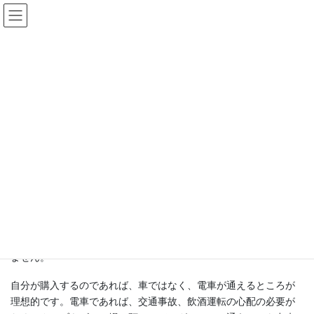
コ
ナ
ゴルフ会員権
ン
ビ
テ
ゲ
HOME
ゴルフ会員権 コンテンツ
ゴルフ会員権を選ぶポイント
ン
ー
ツ
シ
へ
ョ
2024-05-15
/ 最終更新日時 :
2024-05-15
ス
ン
ゴルフ会員権 コンテンツ
キ
に
ゴルフ会員権を選ぶポイント
ッ
移
プ
動
自分が購入する会員権選びのポイントは、アクセスが良いことで
す。
東京近郊にはあまり大きなゴルフ場がないので、近郊に住むゴル
ファーにとってアクセスの良し悪しは切実な問題です。接待等で
午前4時には起床して、ゴルフ場へ向かうゴルファーも少なくあり
ません。
自分が購入するのであれば、車ではなく、電車が通えるところが
理想的です。電車であれば、交通事故、飲酒運転の心配の必要が